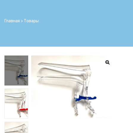
ьности
Главная
>
Товары