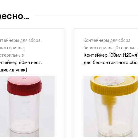
ресно…
нтейнеры для сбора
Контейнеры для сбора
оматериала
,
биоматериала
,
Стерильн
Контейнер 100мл (120мл
стерильные
т.)
нтейнер 60мл нест.
для бесконтактного сбо
ндивид упак)
мочи стерил.