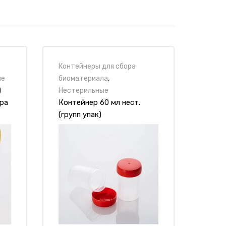
42,4
63,5
не менее 700
Контейнеры для сбора
1
ые
биоматериала
,
)
Нестерильные
300
ра
Контейнер 60 мл нест.
(групп упак)
5