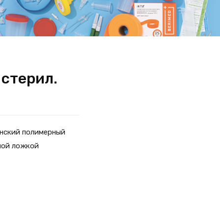
 стерил.
инский полимерный
ной ложкой