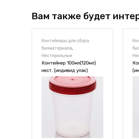
Диаметр по крышке (мм)
Вам также будет инте
Высота в сборке (мм)
Толщина стенки (мкм)
Контейнеры для сбора
Ко
Количество в упаковке (шт.)
биоматериала
,
би
Нестерильные
Не
Количество в транспортной упаковке (ш
Контейнер 100мл(120мл)
Ко
нест. (индивид упак)
(и
Гарантийный срок (гг)