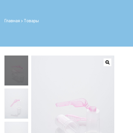
ьности
Главная
>
Товары