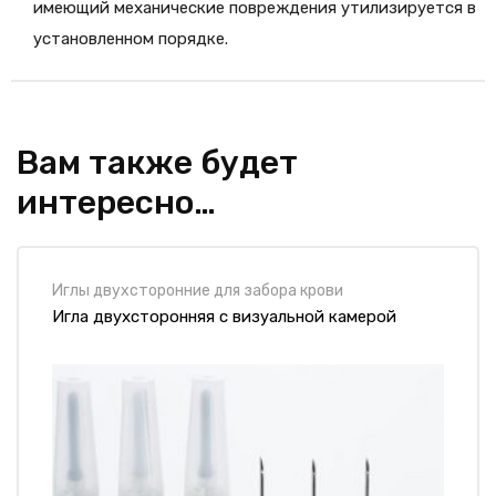
имеющий механические повреждения утилизируется в
установленном порядке.
Высота (мм)
46,5
Вам также будет
Диаметр (мм)
20
интересно…
Высота защитного колпачка (мм)
49
Количество в упаковке (шт.)
50
Иглы двухсторонние для забора крови
Игла двухсторонняя с визуальной камерой
Количество в транспортной упаковке
1200
(шт.)
Срок годности (гг)
5
Гарантия (гг)
2